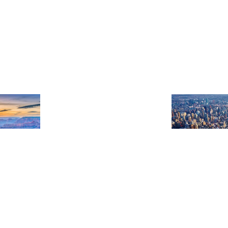
an Cañón
o de los más antiguos del país,
Es un parque urbano público situ
arque se encuentra el Gran Cañón,