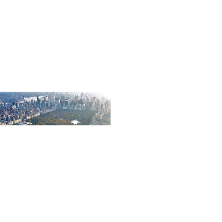
Central Park
ado en el distrito metropolitano de Manhattan, en